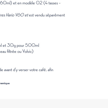
à 360ml) et en modèle 02 (4 tasses -
ltres Hario V60 et
est vendu séparément
0ml et 30g pour 500ml
eau filtrée ou Volvic)
ude avant d'y verser votre café, afin
ramique