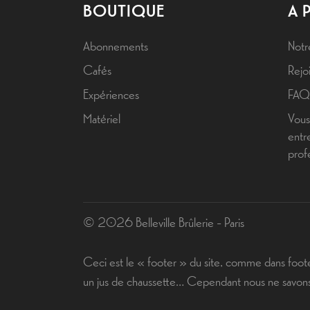
BOUTIQUE
A 
Abonnements
Notr
Cafés
Rejoi
Expériences
FAQ
Matériel
Vous
entr
prof
© 2026 Belleville Brûlerie - Paris
Ceci est le « footer » du site, comme dans foot
un jus de chaussette… Cependant nous ne savons p