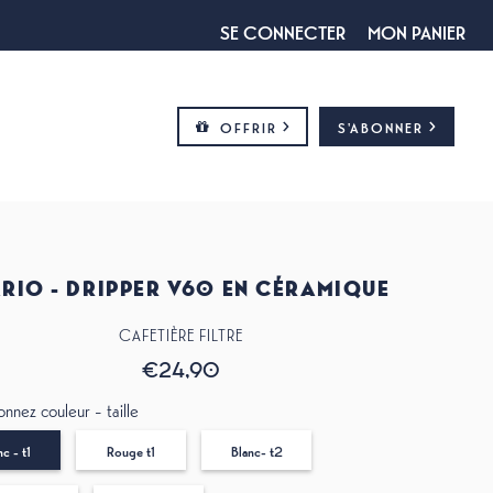
SE CONNECTER
MON PANIER
OFFRIR
S'ABONNER
RIO - DRIPPER V60 EN CÉRAMIQUE
CAFETIÈRE FILTRE
€24,90
onnez couleur - taille
nc - t1
Rouge t1
Blanc- t2