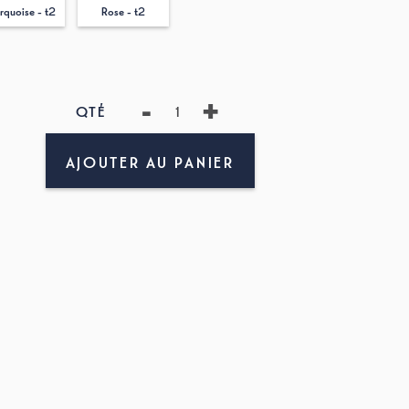
urquoise - t2
Rose - t2
-
+
QTÉ
AJOUTER AU PANIER