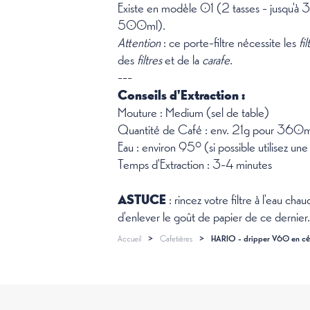
Existe en modèle 01 (2 tasses - jusqu'
500ml).
Attention
: ce porte-filtre nécessite les
fi
des
filtres
et de la
carafe
.
---
Conseils d'Extraction :
Mouture : Medium (sel de table)
Quantité de Café : env. 21g pour 36
Eau : environ 95° (si possible utilisez une 
Temps d'Extraction : 3-4 minutes
ASTUCE
: rincez votre filtre à l'eau cha
d'enlever le goût de papier de ce dernier.
Accueil
>
Cafetières
>
HARIO - dripper V60 en cé