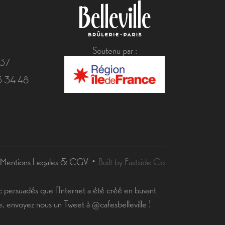
Soutenu par :
 37
43 34 48
Mentions Legales & CGV
Built by Eastside Co
 persuadés que l’Internet a été créé en buvant
e, envoyez nous un Tweet à @cafesbelleville !