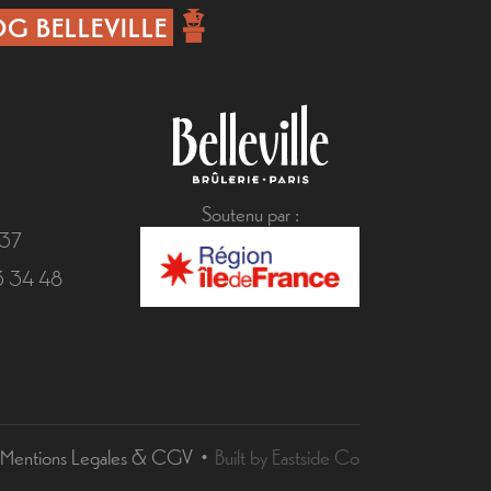
G BELLEVILLE
Soutenu par :
 37
43 34 48
Mentions Legales & CGV
Built by Eastside Co