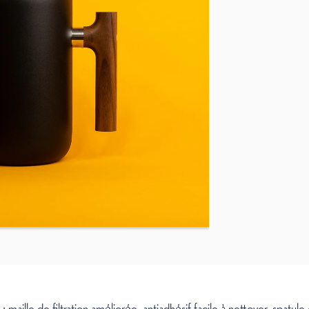
: maille de filtration améliorée, antiadhésif facile à nettoyer, spatule