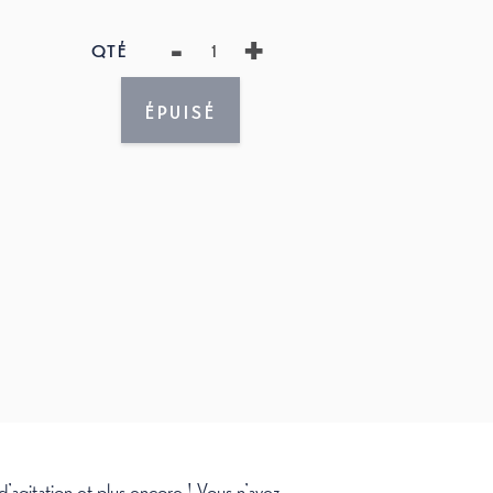
-
+
QTÉ
ÉPUISÉ
 d’agitation et plus encore ! Vous n’avez