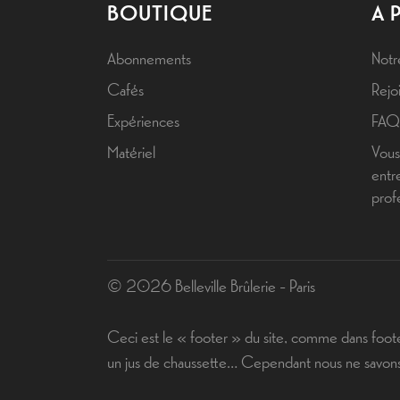
BOUTIQUE
A 
Abonnements
Notr
Cafés
Rejoi
Expériences
FAQ
Matériel
Vous
entr
prof
© 2026 Belleville Brûlerie - Paris
Ceci est le « footer » du site, comme dans foot
un jus de chaussette… Cependant nous ne savons p