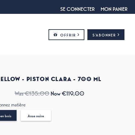
SE CONNECTER
MON PANIER
OFFRIR
S'ABONNER
FELLOW - PISTON CLARA - 700 ML
Was €135,00
Now €119,00
ionnez matière
en bois
Anse noire