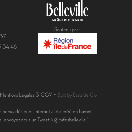
Soutenu par :
 37
43 34 48
Mentions Legales & CGV
Built by Eastside Co
 persuadés que l’Internet a été créé en buvant
e, envoyez nous un Tweet à @cafesbelleville !