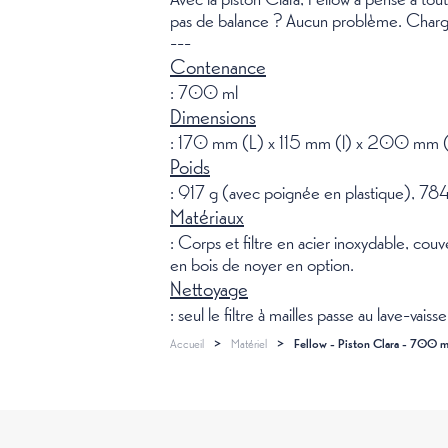
pas de balance ? Aucun problème. Chargez l
---
Contenance
: 700 ml
Dimensions
: 170 mm (L) x 115 mm (l) x 200 mm 
Poids
: 917 g (avec poignée en plastique), 78
Matériaux
: Corps et filtre en acier inoxydable, co
en bois de noyer en option.
Nettoyage
: seul le filtre à mailles passe au lave-vaisse
Accueil
>
Matériel
>
Fellow - Piston Clara - 700 m