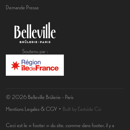
Demande Presse
Soutenu par :
© 2026 Belleville Brûlerie - Paris
Mentions Legales & CGV
Built by Eastside Co
Ceci est le « footer » du site, comme dans footer, il y a